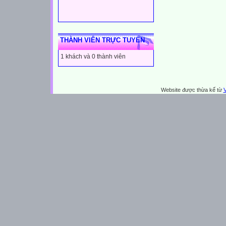
THÀNH VIÊN TRỰC TUYẾN
1 khách và 0 thành viên
Website được thừa kế từ
V