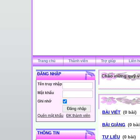
Trang chủ
Thành viên
Trợ giúp
Liên h
ĐĂNG NHẬP
Chào mừng quý vị 
Tên truy nhập
Mật khẩu
Ghi nhớ
BÀI VIẾT
(0 bài)
Quên mật khẩu
ĐK thành viên
BÀI GIẢNG
(0 bài
THÔNG TIN
TƯ LIỆU
(0 bài)