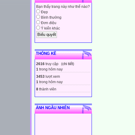
Bạn thấy trang này như thế nào?
Đẹp
Bình thường
Đơn điệu
Ý kiến khác
THỐNG KÊ
2616
truy cập (
chi tiết
)
1
trong hôm nay
3453
lượt xem
1
trong hôm nay
8
thành viên
ẢNH NGẪU NHIÊN