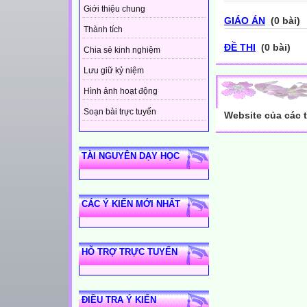
Giới thiệu chung
GIÁO ÁN
(0 bài)
Thành tích
ĐỀ THI
(0 bài)
Chia sẻ kinh nghiệm
Lưu giữ kỷ niệm
Hình ảnh hoạt động
Soạn bài trực tuyến
Website của các 
TÀI NGUYÊN DẠY HỌC
CÁC Ý KIẾN MỚI NHẤT
HỖ TRỢ TRỰC TUYẾN
ĐIỀU TRA Ý KIẾN